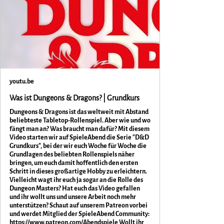
youtu.be
Was ist Dungeons & Dragons? | Grundkurs
Dungeons & Dragons ist das weltweit mit Abstand
beliebteste Tabletop-Rollenspiel. Aber wie und wo
fängt man an? Was braucht man dafür? Mit diesem
Video starten wir auf SpieleAbend die Serie "D&D
Grundkurs", bei der wir euch Woche für Woche die
Grundlagen des beliebten Rollenspiels näher
bringen, um euch damit hoffentlich den ersten
Schritt in dieses großartige Hobby zu erleichtern.
Vielleicht wagt ihr euch ja sogar an die Rolle des
Dungeon Masters? Hat euch das Video gefallen
und ihr wollt uns und unsere Arbeit noch mehr
unterstützen? Schaut auf unserem Patreon vorbei
und werdet Mitglied der SpieleAbend Community:
https://www.patreon.com/Abendspiele Wollt ihr