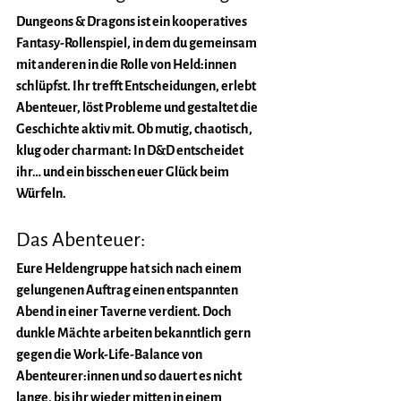
Dungeons & Dragons ist ein kooperatives 
Fantasy-Rollenspiel, in dem du gemeinsam 
mit anderen in die Rolle von Held:innen 
schlüpfst. Ihr trefft Entscheidungen, erlebt 
Abenteuer, löst Probleme und gestaltet die 
Geschichte aktiv mit. Ob mutig, chaotisch, 
klug oder charmant: In D&D entscheidet 
ihr… und ein bisschen euer Glück beim 
Würfeln.
Das Abenteuer:
Eure Heldengruppe hat sich nach einem 
gelungenen Auftrag einen entspannten 
Abend in einer Taverne verdient. Doch 
dunkle Mächte arbeiten bekanntlich gern 
gegen die Work-Life-Balance von 
Abenteurer:innen und so dauert es nicht 
lange, bis ihr wieder mitten in einem 