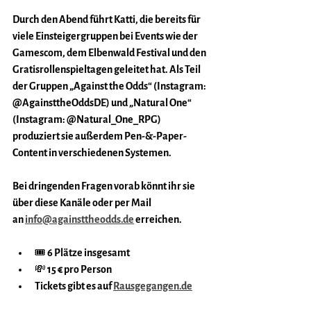
Durch den Abend führt Katti, die bereits für 
viele Einsteigergruppen bei Events wie der 
Gamescom, dem Elbenwald Festival und den 
Gratisrollenspieltagen geleitet hat. Als Teil 
der Gruppen „Against the Odds“ (Instagram: 
@AgainsttheOddsDE) und „Natural One“ 
(Instagram: @Natural_One_RPG) 
produziert sie außerdem Pen-&-Paper-
Content in verschiedenen Systemen. 
Bei dringenden Fragen vorab könnt ihr sie 
über diese Kanäle oder per Mail 
an 
info@againsttheodds.de
 erreichen.
🎟️ 6 Plätze insgesamt 
💸 15 € pro Person
Tickets gibt es auf 
Rausgegangen.de