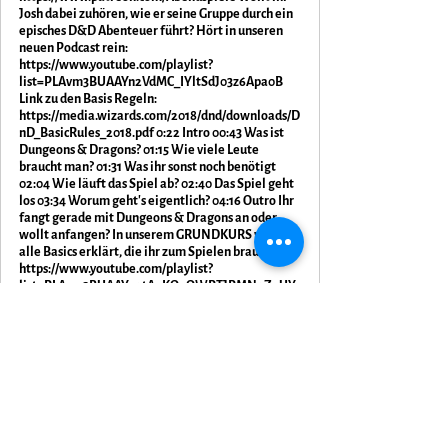
Josh dabei zuhören, wie er seine Gruppe durch ein
episches D&D Abenteuer führt? Hört in unseren
neuen Podcast rein:
https://www.youtube.com/playlist?
list=PLAvm3BUAAYn2VdMC_IYltSdJ03z6Apa0B
Link zu den Basis Regeln:
https://media.wizards.com/2018/dnd/downloads/D
nD_BasicRules_2018.pdf 0:22 Intro 00:43 Was ist
Dungeons & Dragons? 01:15 Wie viele Leute
braucht man? 01:31 Was ihr sonst noch benötigt
02:04 Wie läuft das Spiel ab? 02:40 Das Spiel geht
los 03:34 Worum geht's eigentlich? 04:16 Outro Ihr
fangt gerade mit Dungeons & Dragons an oder
wollt anfangen? In unserem GRUNDKURS werden
alle Basics erklärt, die ihr zum Spielen braucht!
https://www.youtube.com/playlist?
list=PLAvm3BUAAYn0tAnKOoOWPTJPMN0ZqUY
L1 Ihr seid bereits mit den Basics vertraut und wollt
mehr über Dungeons & Dragons lernen? Schaut in
unserem LEISTUNGSKURS vorbei!
https://www.youtube.com/playlist?
list=PLAvm3BUAAYn0AjBAbrZu5VwqEDrgjKYpR
Ihr wollt als Dungeon Master durchstarten oder
habt bereits angefangen und sucht nach Tipps?
Unsere Serie MEISTERARBEIT ist definitiv einen
Besuch wert! https://www.youtube.com/playlist?