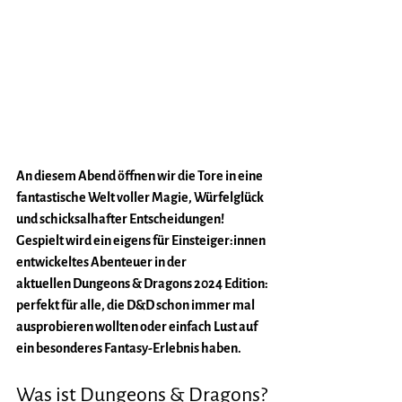
An diesem Abend öffnen wir die Tore in eine 
fantastische Welt voller Magie, Würfelglück 
und schicksalhafter Entscheidungen! 
Gespielt wird ein eigens für Einsteiger:innen 
entwickeltes Abenteuer in der 
aktuellen 
Dungeons & Dragons 2024 Edition:
perfekt für alle, die D&D schon immer mal 
ausprobieren wollten oder einfach Lust auf 
ein besonderes Fantasy-Erlebnis haben.
Was ist Dungeons & Dragons?