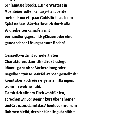
Schlamassel steckt. Euch erwartet ein 
Abenteuer voller Fantasy-Flair, bei dem 
mehr als nur ein paar Goldstücke auf dem 
Spiel stehen. Werdet ihr euch durch alle 
Widrigkeiten kämpfen, mit 
Verhandlungsgeschick glänzen oder einen 
ganz anderen Lösungsansatz finden?
Gespielt wird mit vorgefertigten 
Charakteren, damit ihr direkt loslegen 
könnt – ganz ohne Vorbereitung oder 
Regelkenntnisse. Würfel werden gestellt, ihr 
könnt aber auch eure eigenen mitbringen, 
wenn ihr welche habt.
Damit sich alle am Tisch wohlfühlen, 
sprechen wir vor Beginn kurz über Themen 
und Grenzen, damit das Abenteuer in einem 
Rahmen bleibt, der sich für alle gut anfühlt.