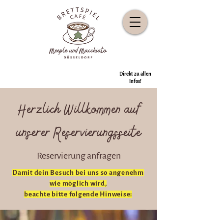
Direkt zu allen
Infos!
Herzlich Willkommen auf
unserer Reservierungsseite
Reservierung anfragen
Damit dein Besuch bei uns so angenehm
wie möglich wird,
beachte bitte folgende Hinweise: