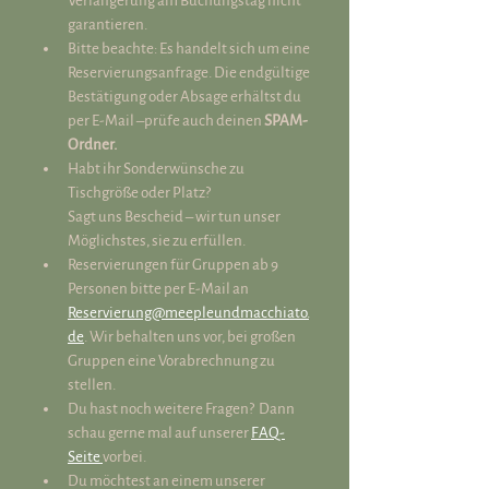
Verlängerung am Buchungstag nicht 
garantieren.
Bitte beachte: Es handelt sich um eine 
Reservierungsanfrage. Die endgültige 
Bestätigung oder Absage erhältst du 
per E-Mail –prüfe auch deinen 
SPAM-
Ordner.
Habt ihr Sonderwünsche zu 
Tischgröße oder Platz? 
Sagt uns Bescheid – wir tun unser 
Möglichstes, sie zu erfüllen.
Reservierungen für Gruppen ab 9 
Personen bitte per E-Mail an 
Reservierung@meepleundmacchiato.
de
. Wir behalten uns vor, bei großen 
Gruppen eine Vorabrechnung zu 
stellen.
Du hast noch weitere Fragen?  Dann 
schau gerne mal auf unserer 
FAQ-
Seite 
vorbei.
Du möchtest an einem unserer 